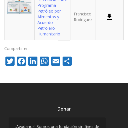
Programa
Petróleo por
Francisco
Alimentos y
Rodríguez
Acuerdo
Petrolero
Humanitario
Compartir en:
Twitter
Facebook
LinkedIn
WhatsApp
Email
Compartir
Donar
¡Ayúdanos! Somos una fundación sin fines de