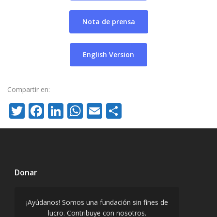
Nota de prensa
English Version
Compartir en:
Twitter
Facebook
LinkedIn
WhatsApp
Email
Compartir
Donar
¡Ayúdanos! Somos una fundación sin fines de
lucro. Contribuye con nosotros.