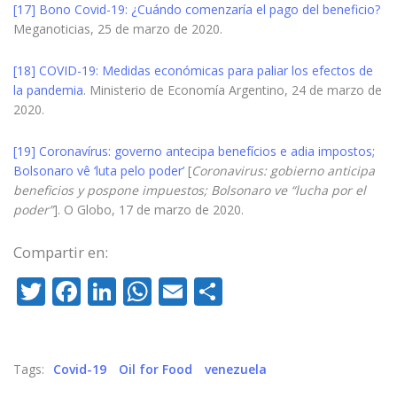
[17]
Bono Covid-19: ¿Cuándo comenzaría el pago del beneficio?
Meganoticias, 25 de marzo de 2020.
[18]
COVID-19: Medidas económicas para paliar los efectos de
la pandemia
. Ministerio de Economía Argentino, 24 de marzo de
2020.
[19]
Coronavírus: governo antecipa benefícios e adia impostos;
Bolsonaro vê ‘luta pelo poder’
[
Coronavirus: gobierno anticipa
beneficios y pospone impuestos; Bolsonaro ve “lucha por el
poder”
]. O Globo, 17 de marzo de 2020.
Compartir en:
Twitter
Facebook
LinkedIn
WhatsApp
Email
Compartir
Tags:
Covid-19
Oil for Food
venezuela