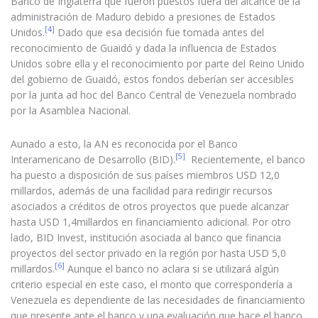
Banco de Inglaterra que fueron puestos fuera del alcance de la
administración de Maduro debido a presiones de Estados
[4]
Unidos.
Dado que esa decisión fue tomada antes del
reconocimiento de Guaidó y dada la influencia de Estados
Unidos sobre ella y el reconocimiento por parte del Reino Unido
del gobierno de Guaidó, estos fondos deberían ser accesibles
por la junta ad hoc del Banco Central de Venezuela nombrado
por la Asamblea Nacional.
Aunado a esto, la AN es reconocida por el Banco
[5]
Interamericano de Desarrollo (BID).
Recientemente, el banco
ha puesto a disposición de sus países miembros USD 12,0
millardos, además de una facilidad para redirigir recursos
asociados a créditos de otros proyectos que puede alcanzar
hasta USD 1,4millardos en financiamiento adicional. Por otro
lado, BID Invest, institución asociada al banco que financia
proyectos del sector privado en la región por hasta USD 5,0
[6]
millardos.
Aunque el banco no aclara si se utilizará algún
criterio especial en este caso, el monto que correspondería a
Venezuela es dependiente de las necesidades de financiamiento
que presente ante el banco y una evaluación que hace el banco