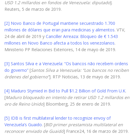
USD 1.2 millardos en fondos de Venezuela: diputado
].
Reuters, 5 de marzo de 2019.
[2]
Novo Banco de Portugal mantiene secuestrado 1.700
millones de dólares que eran para medicinas y alimentos
. VTV,
24 de abril de 2019 y
Canciller Arreaza: Bloqueo de € 1.543
millones en Novo Banco afecta a todos los venezolanos
.
Ministerio PP Relaciones Exteriores, 14 de mayo de 2019.
[3]
Santos Silva e a Venezuela: “Os bancos não recebem ordens
do governo”
[
Santos Silva a Venezuela: “Los bancos no reciben
órdenes del gobierno”
]. RTP Noticias, 13 de mayo de 2019.
[4]
Maduro Stymied in Bid to Pull $1.2 Billion of Gold From U.K
.
[
Maduro bloqueado en intento de retirar USD 1.2 millardos en
oro de Reino Unido
] Bloomberg, 25 de enero de 2019.
[5]
IDB is first multilateral lender to recognize envoy of
Venezuela’s Guaido
. [
BID primer prestamista multilateral en
reconocer enviado de Guaidó
] France24, 16 de marzo de 2019.