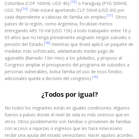
[15]
Colombia (COP 160mil, USD 40),
o Paraguay (PYG 500mil,
[16]
USD 76)
. Chile estará aportando CLP 50mil (USD 60) por
[17]
cada dependiente a cabezas de familia sin empleo.
Otros
países de la región, como Argentina, focalizan menos
entregando ARS 10 mil (USD 156) a todo trabajador entre 18 y
65 años que no tenga previamente asignado ningún subsidio o
[18]
pensión del Estado,
mientras que Brasil aplicó un paquete de
medidas más sofisticado, adelantando medio pago de
aguinaldo (llamado 13er mes) a los jubilados, y propuso al
Congreso ampliar el presupuesto del programa de subsidios a
personas vulnerables, bolsa familia (el uso de esos fondos
[19]
adicionales queda a decisión del congreso).
¿Todos por igual?
No todos los migrantes están en iguales condiciones. Algunos
fueron a países donde el nivel de vida es más oneroso que en
otros. Otros posiblemente son familias o provienen de familias
con acceso a riquezas o ingresos que les hace innecesario
recibir una ayuda del estado venezolano. Hacer ajustes acordes