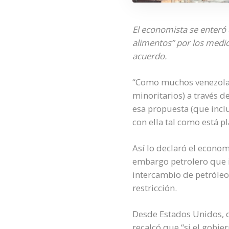
El economista se enteró
alimentos” por los medio
acuerdo.
“Como muchos venezolan
minoritarios) a través 
esa propuesta (que incl
con ella tal como está p
Así lo declaró el econo
embargo petrolero que 
intercambio de petróleo 
restricción.
Desde Estados Unidos, di
recalcó que “si el gobi