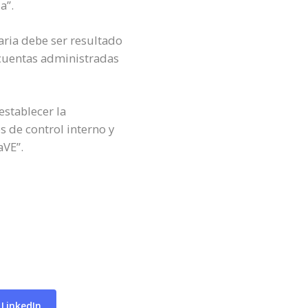
a”.
ria debe ser resultado
a cuentas administradas
establecer la
 de control interno y
aVE”.
 LinkedIn