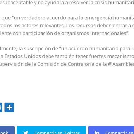
s inaceptable y no ayudará a resolver la crisis humanitari
a que “un verdadero acuerdo para la emergencia humanita
todos los actores relevantes. Los recursos deben entrar 
ente con participación de organismos internacionales”.
lmente, la suscripción de “un acuerdo humanitario para r
 a Estados Unidos debe también tener fuertes mecanismos
supervisión de la Comisión de Contraloría de la @Asamble
ok
edIn
hatsApp
Email
Compartir
book
Compartir en Twitter
Compartir en