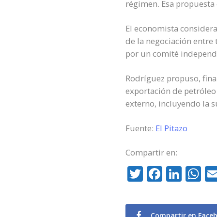
régimen. Esa propuesta e
El economista consider
de la negociación entre 
por un comité independi
Rodríguez propuso, fina
exportación de petróleo
externo, incluyendo la 
Fuente:
El Pitazo
Compartir en:
Twitter
Facebo
Link
W
Compartir en Face