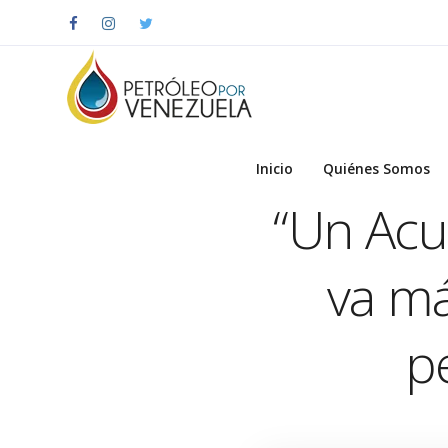
Inicio
Quiénes Somos
“Un Acu
va má
p