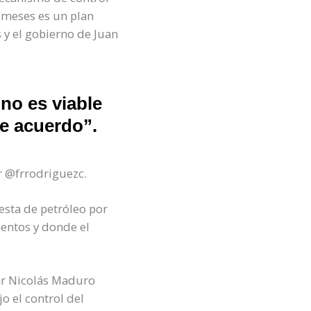
 meses es un plan
s y el gobierno de Juan
no es viable
de acuerdo”.
r @frrodriguezc.
uesta de petróleo por
mentos y donde el
ar Nicolás Maduro
o el control del