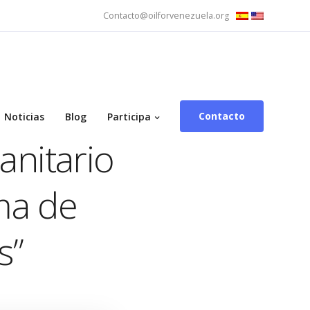
Contacto@oilforvenezuela.org
Contacto
Noticias
Blog
Participa
nitario
ma de
s”